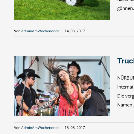
gönnen. 
Von
AdminAmWochenende
|
14, 03, 2017
Truc
NÜRBURG
Interna
nze
Die ver
Namen g
Von
AdminAmWochenende
|
13, 03, 2017