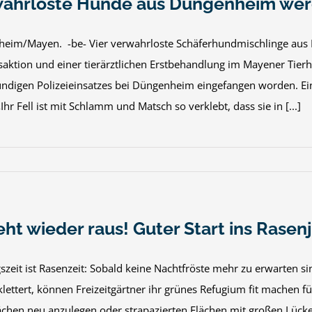
ahrloste Hunde aus Düngenheim wer
eim/Mayen. -be- Vier verwahrloste Schäferhundmischlinge aus 
saktion und einer tierärztlichen Erstbehandlung im Mayener Ti
ndigen Polizeieinsatzes bei Düngenheim eingefangen worden. Ein
„Ihr Fell ist mit Schlamm und Matsch so verklebt, dass sie in [...]
eht wieder raus! Guter Start ins Rasen
gszeit ist Rasenzeit: Sobald keine Nachtfröste mehr zu erwarten 
klettert, können Freizeitgärtner ihr grünes Refugium fit machen fü
ächen neu anzulegen oder strapazierten Flächen mit großen Lück