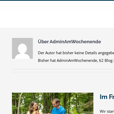
Zum
Inhalt
springen
Über
AdminAmWochenende
Der Autor hat bisher keine Details angegeb
Bisher hat AdminAmWochenende, 62 Blog B
Im F
Wir sta