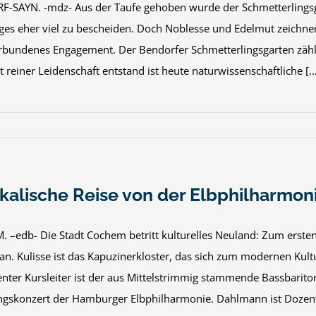
-SAYN. -mdz- Aus der Taufe gehoben wurde der Schmetterlingsga
iges eher viel zu bescheiden. Doch Noblesse und Edelmut zeichn
rbundenes Engagement. Der Bendorfer Schmetterlingsgarten zähl
 reiner Leidenschaft entstand ist heute naturwissenschaftliche [..
kalische Reise von der Elbphilharmoni
–edb- Die Stadt Cochem betritt kulturelles Neuland: Zum ersten M
an. Kulisse ist das Kapuzinerkloster, das sich zum modernen Kult
nter Kursleiter ist der aus Mittelstrimmig stammende Bassbarito
ngskonzert der Hamburger Elbphilharmonie. Dahlmann ist Dozent 