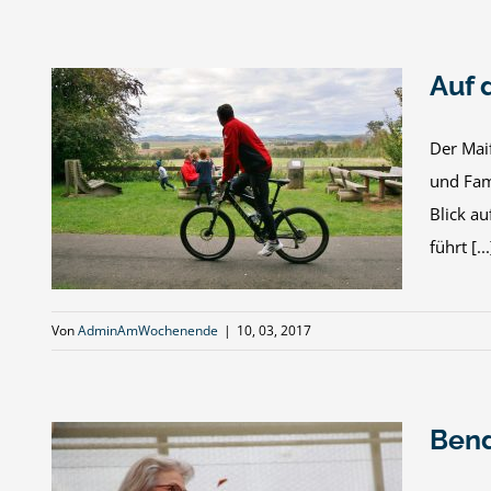
Auf 
Der Mai
und Fam
ahr
Blick a
führt [...
Von
AdminAmWochenende
|
10, 03, 2017
Bend