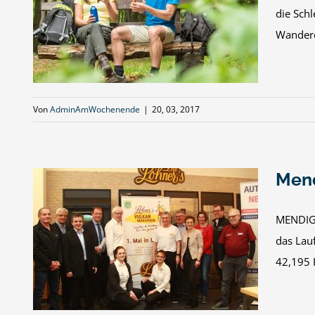
die Schl
Wandere
Von
AdminAmWochenende
|
20, 03, 2017
Mend
MENDIG. 
das Lau
42,195 K