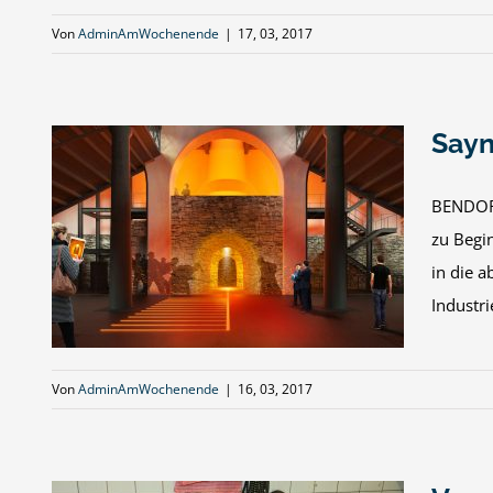
Von
AdminAmWochenende
|
17, 03, 2017
Sayn
BENDORF
zu Begi
nz
in die 
Industri
Von
AdminAmWochenende
|
16, 03, 2017