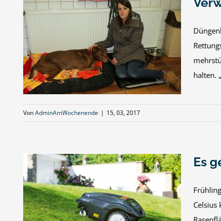
Verw
Düngenh
Rettung
im
mehrstü
halten. 
Von
AdminAmWochenende
|
15, 03, 2017
Es g
Frühlin
Celsius 
s
Rasenfl