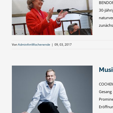
BENDORF
30-Jähr
lich
naturve
zunächst
Von
AdminAmWochenende
|
09, 03, 2017
Musi
COCHEM. 
Gesang 
Promine
Eröffnu