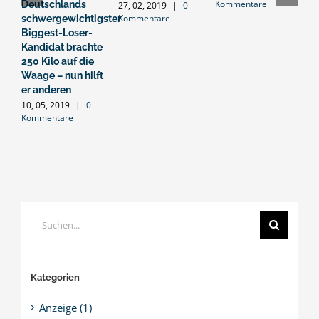
Kommentare
K
Deutschlands
27, 02, 2019
|
0
Kommentare
schwergewichtigster
Biggest-Loser-
Kandidat brachte
250 Kilo auf die
Waage – nun hilft
er anderen
10, 05, 2019
|
0
Kommentare
Suche
nach:
Kategorien
Anzeige (1)