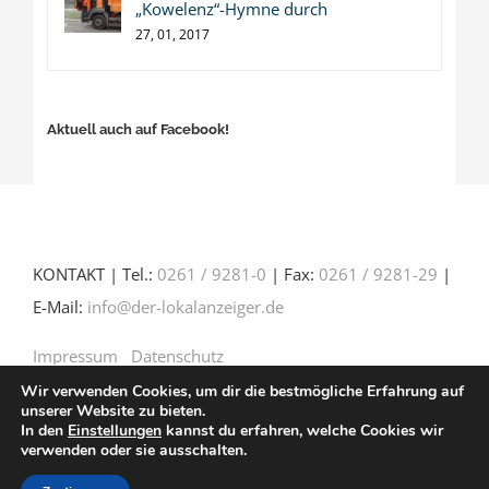
„Kowelenz“-Hymne durch
27, 01, 2017
Aktuell auch auf Facebook!
KONTAKT | Tel.:
0261 / 9281-0
| Fax:
0261 / 9281-29
|
E-Mail:
info@der-lokalanzeiger.de
Impressum
Datenschutz
Wir verwenden Cookies, um dir die bestmögliche Erfahrung auf
unserer Website zu bieten.
In den
Einstellungen
kannst du erfahren, welche Cookies wir
verwenden oder sie ausschalten.
© Copyright 2016 -
2026 | Verlag für Anzeigenblätter
GmbH | Mittelrheinstr. 2-4 | 56072 Koblenz