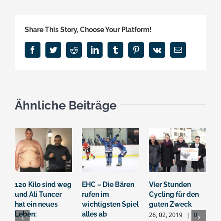
Share This Story, Choose Your Platform!
Facebook
Twitter
Reddit
LinkedIn
Tumblr
Pinterest
Vk
E-
Mail
Ähnliche Beiträge
120 Kilo sind weg
EHC – Die Bären
Vier Stunden
G
und Ali Tuncer
rufen im
Cycling für den
s
hat ein neues
wichtigsten Spiel
guten Zweck
B
Leben:
alles ab
26, 02, 2019
|
0
2