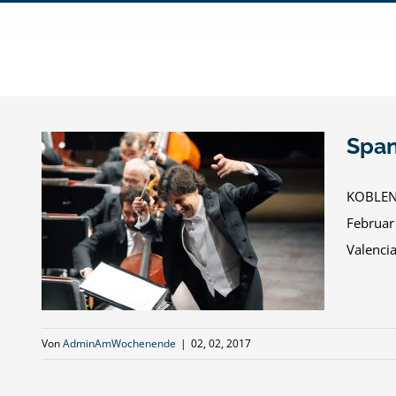
Zum
Inhalt
springen
Span
KOBLENZ
Februar
Valencia
Von
AdminAmWochenende
|
02, 02, 2017