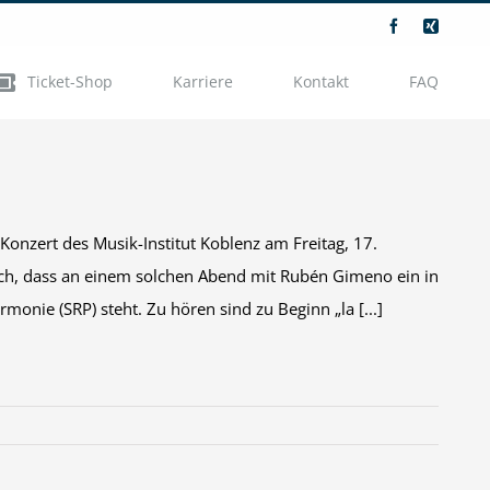
Facebook
Xing
Ticket-Shop
Karriere
Kontakt
FAQ
Konzert des Musik-Institut Koblenz am Freitag, 17.
glich, dass an einem solchen Abend mit Rubén Gimeno ein in
monie (SRP) steht. Zu hören sind zu Beginn „la [...]