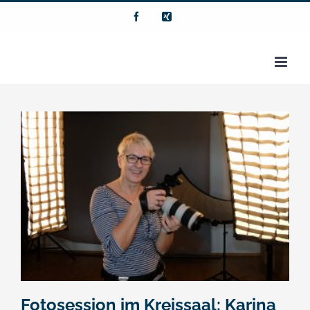
Zum
Facebook
Xing
Inhalt
springen
Fotosession im Kreissaal: Karina