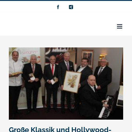
Zum
Facebook
Xing
Inhalt
springen
Große Klassik und Hollywood-