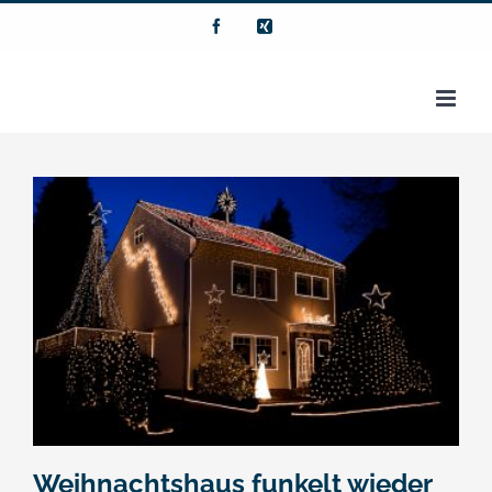
Zum
Facebook
Xing
Inhalt
springen
Weihnachtshaus funkelt wieder