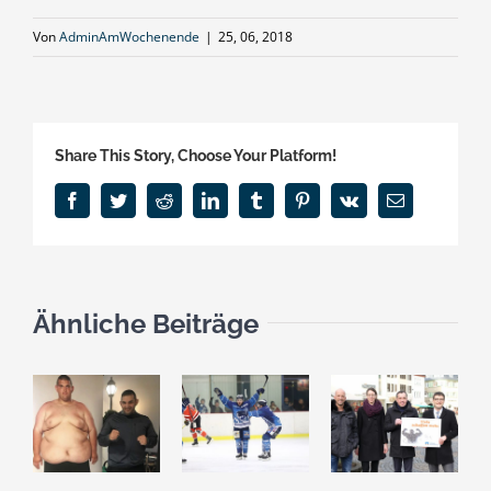
Von
AdminAmWochenende
|
25, 06, 2018
Share This Story, Choose Your Platform!
Facebook
Twitter
Reddit
LinkedIn
Tumblr
Pinterest
Vk
E-
Mail
Ähnliche Beiträge