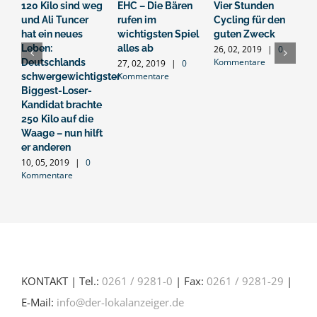
120 Kilo sind weg
EHC – Die Bären
Vier Stunden
G
und Ali Tuncer
rufen im
Cycling für den
s
hat ein neues
wichtigsten Spiel
guten Zweck
B
Leben:
alles ab
26, 02, 2019
|
0
2
Kommentare
K
Deutschlands
27, 02, 2019
|
0
Kommentare
schwergewichtigster
Biggest-Loser-
Kandidat brachte
250 Kilo auf die
Waage – nun hilft
er anderen
10, 05, 2019
|
0
Kommentare
KONTAKT | Tel.:
0261 / 9281-0
| Fax:
0261 / 9281-29
|
E-Mail:
info@der-lokalanzeiger.de