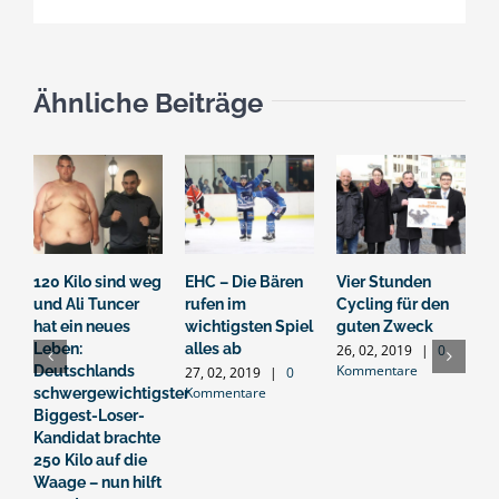
Ähnliche Beiträge
120 Kilo sind weg
EHC – Die Bären
Vier Stunden
G
und Ali Tuncer
rufen im
Cycling für den
s
hat ein neues
wichtigsten Spiel
guten Zweck
B
Leben:
alles ab
26, 02, 2019
|
0
2
Kommentare
K
Deutschlands
27, 02, 2019
|
0
Kommentare
schwergewichtigster
Biggest-Loser-
Kandidat brachte
250 Kilo auf die
Waage – nun hilft