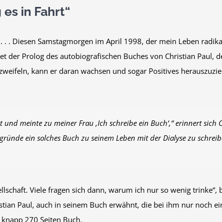
 es in Fahrt“
 . Diesen Samstagmorgen im April 1998, der mein Leben radika
t der Prolog des autobiografischen Buches von Christian Paul, der
erzweifeln, kann er daran wachsen und sogar Positives herauszu
nd meinte zu meiner Frau ,Ich schreibe ein Buch‘,“ erinnert sich 
ggründe ein solches Buch zu seinem Leben mit der Dialyse zu schrei
lschaft. Viele fragen sich dann, warum ich nur so wenig trinke“, b
ristian Paul, auch in seinem Buch erwähnt, die bei ihm nur noch 
em knapp 270 Seiten Buch.