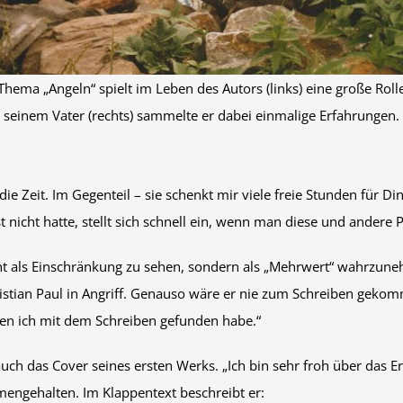
Thema „Angeln“ spielt im Leben des Autors (links) eine große Rolle
seinem Vater (rechts) sammelte er dabei einmalige Erfahrungen.
ie Zeit. Im Gegenteil – sie schenkt mir viele freie Stunden für Di
t nicht hatte, stellt sich schnell ein, wenn man diese und andere 
ht als Einschränkung zu sehen, sondern als „Mehrwert“ wahrzunehm
stian Paul in Angriff. Genauso wäre er nie zum Schreiben gekomm
 den ich mit dem Schreiben gefunden habe.“
h das Cover seines ersten Werks. „Ich bin sehr froh über das Erge
mengehalten. Im Klappentext beschreibt er: