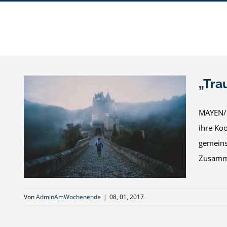
Zum
Inhalt
springen
„Tra
MAYEN/R
ihre Koo
en
gemeins
Zusammen
Von
AdminAmWochenende
|
08, 01, 2017