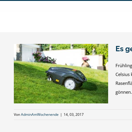
Zum
Inhalt
springen
Es g
Frühlin
Celsius 
s
Rasenfl
gönnen. 
Von
AdminAmWochenende
|
14, 03, 2017