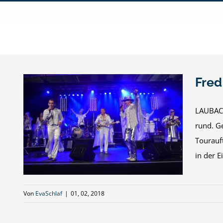
Zum
Inhalt
springen
Fred
LAUBACH
rund. G
n
Tourauf
in der Eif
Von
EvaSchlaf
|
01, 02, 2018